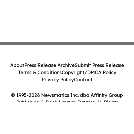
About
Press Release Archive
Submit Press Release
Terms & Conditions
Copyright/DMCA Policy
Privacy Policy
Contact
© 1995-2026 Newsmatics Inc. dba Affinity Group
Publishing & Book Launch Express. All Rights
Reserved.
Cookie Settings / Your Privacy Choices